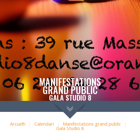
MANIFESTATIONS
GRAND PUBLIC
GALA STUDIO 8
Arcuelh
|
Calendari
|
Manifestations grand public
|
Gala Studio 8