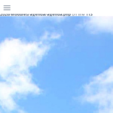
Notice
: Undefined index: agd_titre in
/home/datacomcvm/www/parc-expo-
2020/Modules/agenda/agenda.php
on line
113