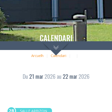
CALENDARI
Arcuelh
|
Calendari
|
|
Du
21
mar
2026
au
22
mar
2026
2B
SALLE ARBIZON