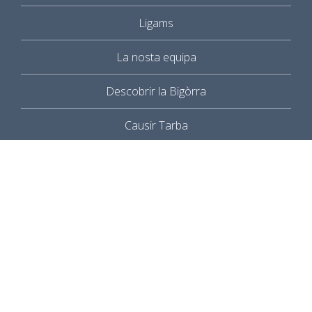
Ligams
La nosta equipa
Descobrir la Bigòrra
Causir Tarba
Manage services
INFORMACIONS PRATICAS
Contact
Quin vénguer ?
Newsletter
SERVICIS