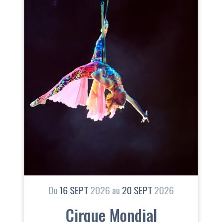
Du
16
SEPT
2026
au
20
SEPT
2026
Cirque Mondial