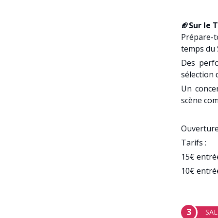
🏈Sur le
Prépare-t
temps du 
Des perf
sélection
Un concen
scène com
Ouverture 
Tarifs :
15€ entré
10€ entrée
3
SAL