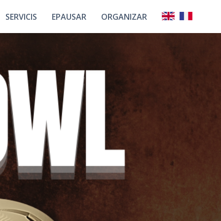
SERVICIS
EPAUSAR
ORGANIZAR
Los Partenaris
Union Francesa Deus
Los Espacis
Mestièrs De
L’eveniment
ots Los Nostes
Los Halls
Servicis
Eveniments
Plan Interactiu
s Nostes Atots