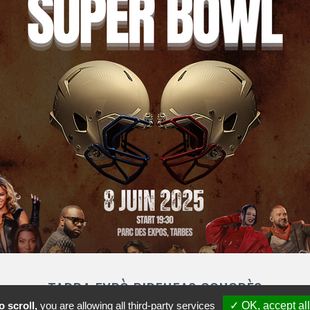
TARBA EXPÒ PIRENEAS CONGRÈS
 scroll,
you are allowing all third-party services
✓ OK, accept all