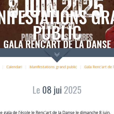
NIFESTATIONS GR
PUBLIC
GALA RENC'ART DE LA DANSE
|
Calendari
|
Manifestations grand public
|
Gala Renc'art de 
Le
08
jui
2025
e gala de l'école le Renc'art de la Danse le dimanche 8 juin.