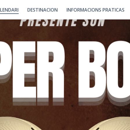
LENDARI
DESTINACION
INFORMACIONS PRATICAS
Ligams
Contact
La Nosta Equipa
Quin Vénguer ?
T
Descobrir La Bigòrra
Lo
Causir Tarba