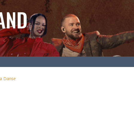
AND
la Danse