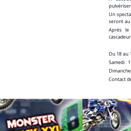
pulvériser
Un spectac
seront au
Après le
cascadeur
Du 18 au 
Samedi : 
Dimanche 
Contact d