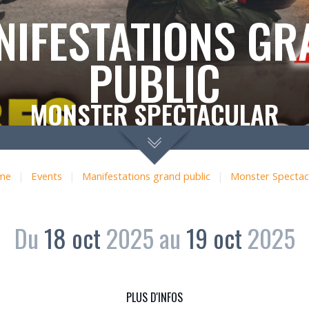
NIFESTATIONS GR
PUBLIC
MONSTER SPECTACULAR
me
|
Events
|
Manifestations grand public
|
Monster Spectac
Du
18
oct
2025
au
19
oct
2025
PLUS D'INFOS