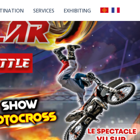
TINATION
SERVICES
EXHIBITING
tils Links
Our Partners
Unimev
ur Team
All Our Services
Events
overing The
Our Advantages
Bigorre
sing Tarbes