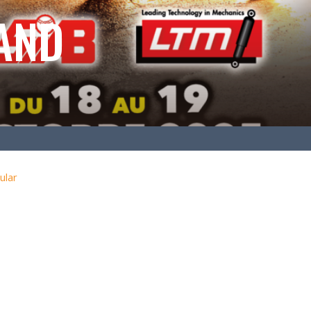
AND
ular