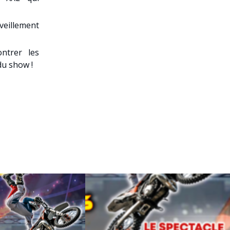
rveillement
ntrer les
du show !