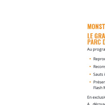
MONST
LE GR
PARC D
Au progr
Reprod
Recons
Sauts 
Présen
Flash 
En exclusi
A décou