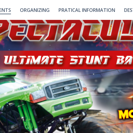
ENTS
ORGANIZING
PRATICAL INFORMATION
DES
Our Spaces
Contact
U
Hall
How To Get There ?
O
Interactive Map
Disc
Choo