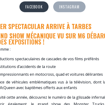
FACEBOOK
INSTAGRAM
ER SPECTACULAR ARRIVE À TARBES
AND SHOW MÉCANIQUE VU SUR M6
DÉBARQ
ES EXPOSITIONS !
amme :
uctions spectaculaires de cascades de vos films préférés
titutions d’accidents de la route
impressionnants en motocross, quad et voitures délirantes
ce de véhicules emblématiques vus à la télévision, dont l
McQueen avec baptêmes offerts aux enfants
vité cette année, découvrez le numéro de la glissade infernal
vrir également, le grand show des Monster Trucks