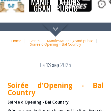
MANIFESTATIONS
GRAND PUBLIC
SOIRÉE D'OPENING - BAL
COUNTRY
Home
|
Events
|
Manifestations grand public
|
Soirée d'Opening - Bal Country
Le
13
sep
2025
Soirée d'Opening - Bal
Country
Soirée d'Opening - Bal Country
Préparez vos bottes et chapeaux ! Le Parc Expo de